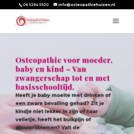
06 5264 5920
info@osteopathiehuizen.nl
Osteopathie voor moeder,
baby en kind – Van
zwangerschap tot en met
basisschooltijd.
Heeft je baby moeite met drinken of
een zware bevalling gehad? Zit je
kindje niet lekker in zijn of haar
velletje, heeft het buikpijn of
slaapproblemen? Valt de